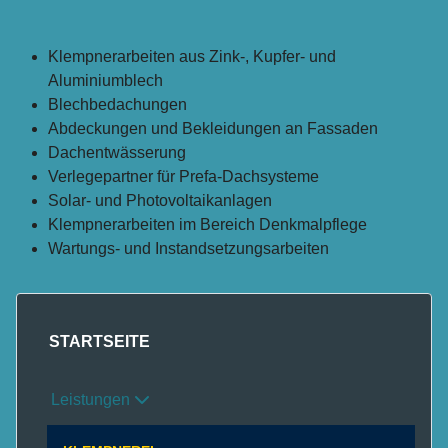
Leistungsspektrum Klempnerei
Klempnerarbeiten aus Zink-, Kupfer- und
Aluminiumblech
Blechbedachungen
Abdeckungen und Bekleidungen an Fassaden
Dachentwässerung
Verlegepartner für Prefa-Dachsysteme
Solar- und Photovoltaikanlagen
Klempnerarbeiten im Bereich Denkmalpflege
Wartungs- und Instandsetzungsarbeiten
STARTSEITE
Leistungen